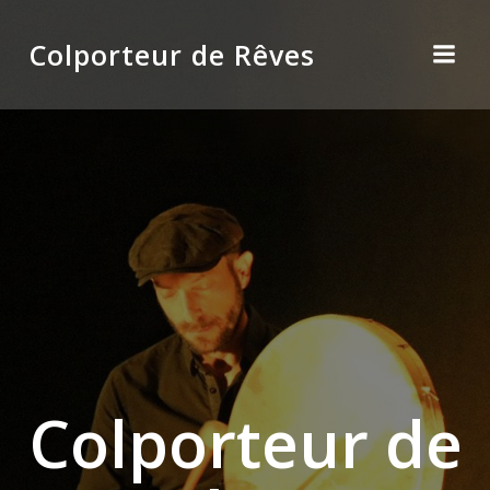
Aller
au
Colporteur de Rêves
contenu
Colporteur de