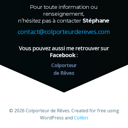
Pour toute information ou
renseignement,
n’hésitez pas à contacter
Stéphane
contact@colporteurdereves.com
Vous pouvez aussi me retrouver sur
Facebook
:
Colporteur
de Rêves
© 2026 Colporteur de Rêves. Created for free using
WordPress and
Colibri